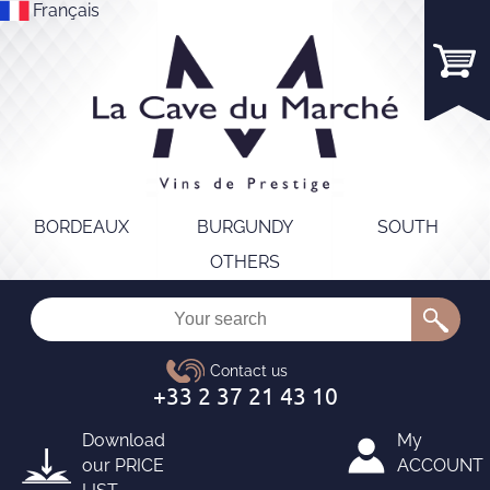
Français
BORDEAUX
BURGUNDY
SOUTH
OTHERS
Download
My
our
PRICE
ACCOUNT