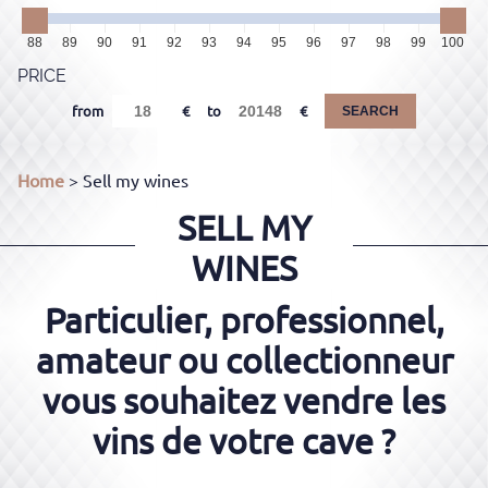
88
89
90
91
92
93
94
95
96
97
98
99
100
PRICE
from
to
SEARCH
Home
> Sell my wines
SELL MY
WINES
Particulier, professionnel,
amateur ou collectionneur
vous souhaitez vendre les
vins de votre cave ?