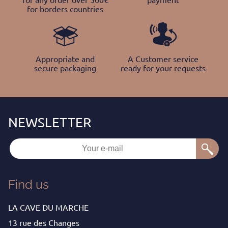
for any order over 500€
payment
for borders countries
Appropriate and
A Customer service
secure packaging
ready for your requests
Find us
LA CAVE DU MARCHE
13 rue des Changes