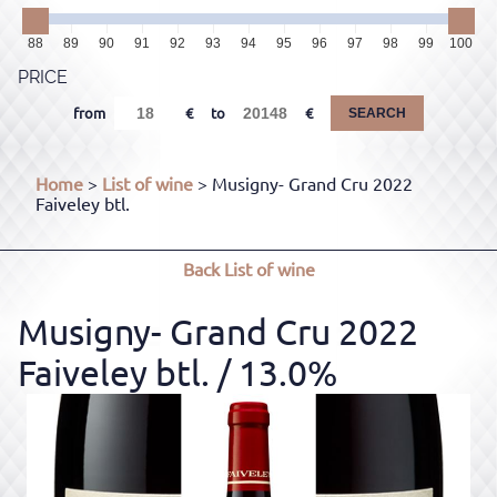
88
89
90
91
92
93
94
95
96
97
98
99
100
PRICE
from
to
SEARCH
Home
>
List of wine
> Musigny- Grand Cru 2022
Faiveley btl.
Back
List of wine
Musigny- Grand Cru 2022
Faiveley btl.
/ 13.0%