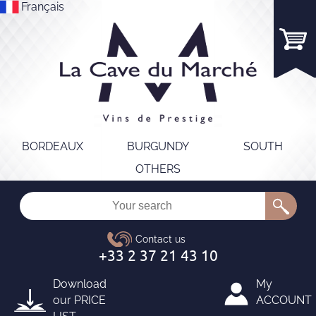
Français
BORDEAUX
BURGUNDY
SOUTH
OTHERS
Download
My
our
PRICE
ACCOUNT