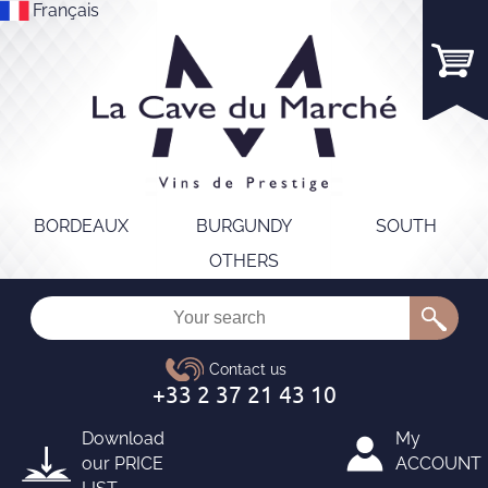
Français
BORDEAUX
BURGUNDY
SOUTH
OTHERS
Download
My
our
PRICE
ACCOUNT