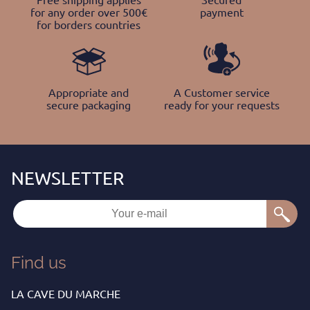
for any order over 500€
payment
for borders countries
Appropriate and
A Customer service
secure packaging
ready for your requests
Find us
LA CAVE DU MARCHE