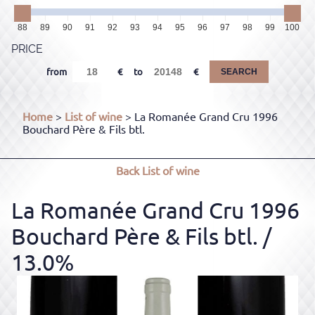
88
89
90
91
92
93
94
95
96
97
98
99
100
PRICE
from
to
SEARCH
Home
>
List of wine
> La Romanée Grand Cru 1996
Bouchard Père & Fils btl.
Back
List of wine
La Romanée Grand Cru 1996
Bouchard Père & Fils btl.
/
13.0%