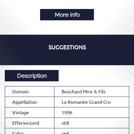
More info
SUGGESTIONS
Description
Domain
Bouchard Père & Fils
Appellation
La Romanée Grand Cru
Vintage
1996
Effervescent
still
Color
red